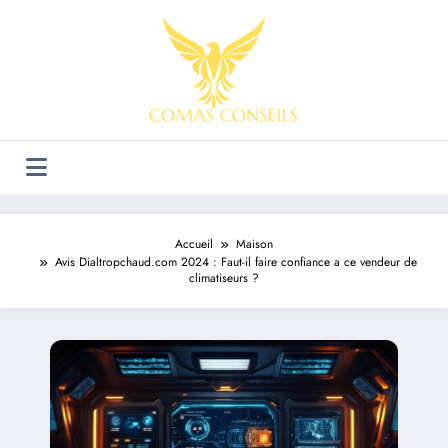
Aller
au
contenu
Accueil
Maison
Avis Dialtropchaud.com 2024 : Faut-il faire confiance a ce vendeur de
climatiseurs ?