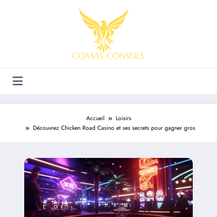
Aller
au
contenu
Accueil
Loisirs
Découvrez Chicken Road Casino et ses secrets pour gagner gros