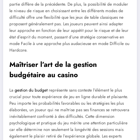
partie diffère de la précédente. De plus, la possibilité de moduler
le niveau de risque en choisissant entre les différents modes de
difficulté offre une flexibilité que les jeux de table classiques ne
proposent généralement pas. Les joueurs peuvent ainsi adapter
leur approche en fonction de leur appétit pour le risque et de leur
état d’esprit du moment, passant d’une stratégie conservative en
mode Facile à une approche plus audacieuse en mode Difficile ou
Hardcore.
Maîtriser l’art de la gestion
budgétaire au casino
La
gestion du budget
représente sans conteste l’élément le plus
crucial pour toute expérience de jeu en ligne durable et plaisante.
Peu importe les probabilités favorables ou les stratégies les plus
élaborées, un joueur qui ne maîtrise pas ses finances se retrouvera
inévitablement confronté à des difficultés. Cette dimension
psychologique et pratique du jeu mérite une attention particulière
car elle détermine non seulement la longévité des sessions mais
également le plaisir retiré de l’expérience globale. Les experts