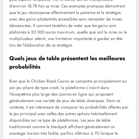
d’environ 18,78 fois sa mise. Ces exemples pratiques démontrent
que le jeu récompense effectivement la patience et la stratégie,
avec des gains substantiels accessibles sans nécessiter de mises
démesurées. Il convient toutefois de noter que les gains sont
plafonnés à 20 000 euros maximum, quelle que soit la mise ou le
multiplicateur atteint, une limitation importante à garder en tête
lors de l’élaboration de sa stratégie.
Quels jeux de table présentent les meilleures
probabilités
Bien que le Chicken Road Casino se concentre principalement sur
son jeu phare de type crash, la plateforme s’inscrit dans
l’écosystème plus large des casinos en ligne qui proposent
généralement une variété de jeux de table classiques. Dans ce
contexte, il est intéressant de comparer les probabilités offertes par
le jeu principal avec celles des autres options habituellement
disponibles sur ce type de plateformes. Les jeux de table
traditionnels comme le blackjack affichent généralement un
avantage maison très faible, parfois inférieur à 1% lorsque le